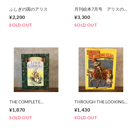
ふしぎの国のアリス
月刊絵本7月号 アリスの
国へ
¥2,200
¥3,300
SOLD OUT
SOLD OUT
THE COMPLETE
THROUGH THE LOOKING
ILLUSTRATED WORKS OF
GLASS
¥1,870
¥1,430
LEWIS CAROL
SOLD OUT
SOLD OUT