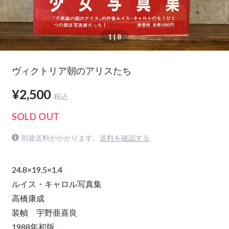
1
| 8
ヴィクトリア朝のアリスたち
¥2,500
税込
SOLD OUT
別途送料がかかります。
送料を確認する
24.8×19.5×1.4
ルイス・キャロル写真集
高橋康成
装幀 宇野亜喜良
1988年初版