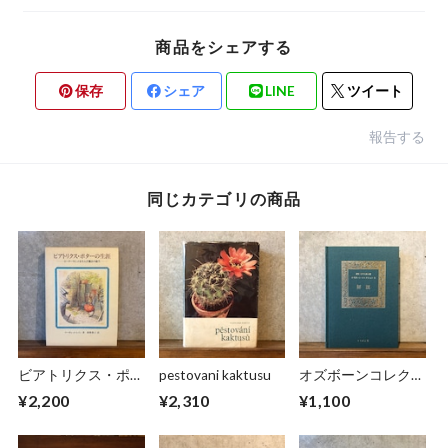
商品をシェアする
保存
シェア
LINE
ツイート
報告する
同じカテゴリの商品
ビアトリクス・ポタ
pestovani kaktusu
オズボーンコレクシ
ーの生涯
ョンⅡ 解説
¥2,200
¥2,310
¥1,100