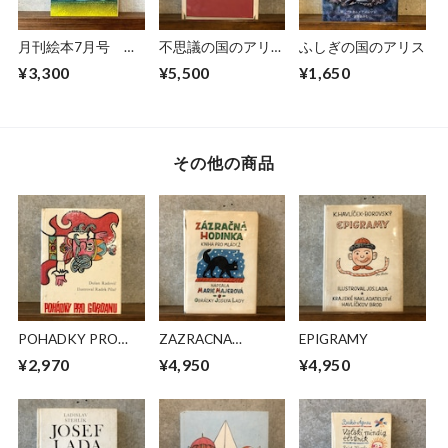
月刊絵本7月号 ア
不思議の国のアリス
ふしぎの国のアリス
リスの国へ
展
¥3,300
¥5,500
¥1,650
その他の商品
POHADKY PRO
ZAZRACNA
EPIGRAMY
GORDANU
HODINKA
¥2,970
¥4,950
¥4,950