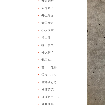
安野光雅
安房直子
井上洋介
太田大八
小沢良吉
片山健
梶山俊夫
神沢利子
北田卓史
熊田千佳慕
佐々木マキ
佐藤さとる
杉浦繁茂
スズキコージ
武井武雄