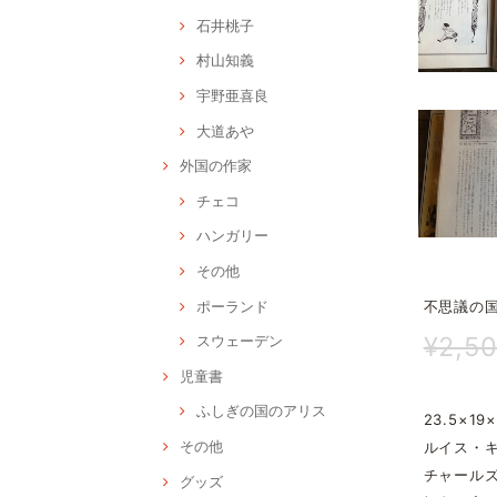
石井桃子
村山知義
宇野亜喜良
大道あや
外国の作家
チェコ
ハンガリー
その他
ポーランド
不思議の
¥2,5
スウェーデン
児童書
ふしぎの国のアリス
23.5×19×
その他
ルイス・
チャール
グッズ