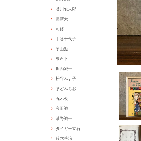
谷川俊太郎
長新太
司修
中谷千代子
初山滋
東君平
堀内誠一
松谷みよ子
まどみちお
丸木俊
和田誠
油野誠一
タイガー立石
鈴木善治