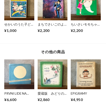
せかいのうた子ども
まちでさいごのよう
ちいさいモモちゃ
のうた
せいをみたおまわり
ん おばけとモモち
¥1,000
¥2,200
¥2,200
さんのはなし
ゃん
その他の商品
PRVNI LIDE NA
愛蔵版 みどりのゆ
EPIGRAMY
MESICI
び 新刊
¥6,600
¥2,860
¥4,950