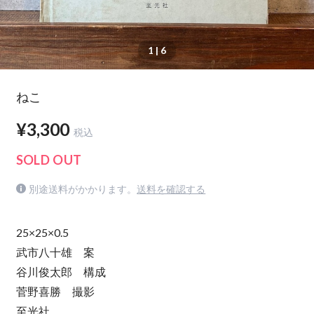
1
| 6
ねこ
¥3,300
税込
SOLD OUT
別途送料がかかります。
送料を確認する
25×25×0.5
武市八十雄 案
谷川俊太郎 構成
菅野喜勝 撮影
至光社