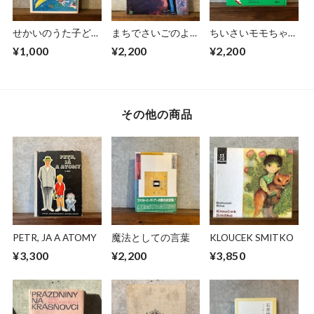
せかいのうた子ども
まちでさいごのよう
ちいさいモモちゃ
のうた
せいをみたおまわり
ん おばけとモモち
¥1,000
¥2,200
¥2,200
さんのはなし
ゃん
その他の商品
PETR, JA A ATOMY
魔法としての言葉
KLOUCEK SMITKO
¥3,300
¥2,200
¥3,850