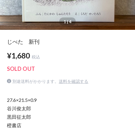
1
| 4
じべた 新刊
¥1,680
税込
SOLD OUT
別途送料がかかります。
送料を確認する
27.6×21.5×0.9
谷川俊太郎
黒田征太郎
橙書店