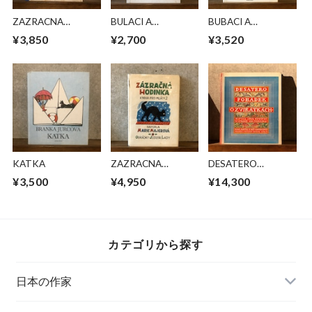
ZAZRACNA
BULACI A
BUBACI A
HODINKA
HASTRMANI
HASTRMANI
¥3,850
¥2,700
¥3,520
KATKA
ZAZRACNA
DESATERO
HODINKA
POHADEK O
¥3,500
¥4,950
¥14,300
ZVIRATKACH
カテゴリから探す
日本の作家