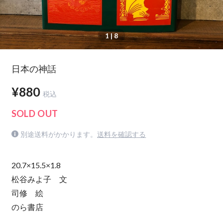
1
| 8
日本の神話
¥880
税込
SOLD OUT
別途送料がかかります。
送料を確認する
20.7×15.5×1.8
松谷みよ子 文
司修 絵
のら書店