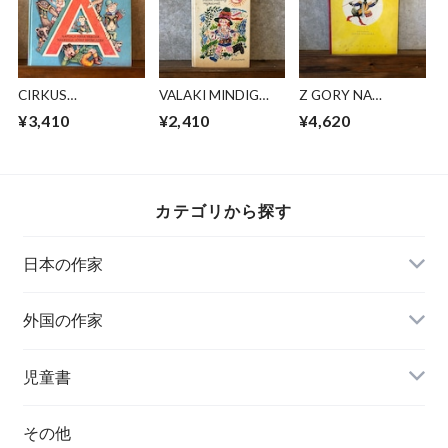
CIRKUS
VALAKI MINDIG
Z GORY NA
AZBUKISTAN
ELTUNIK
MAZURY
¥3,410
¥2,410
¥4,620
カテゴリから探す
日本の作家
外国の作家
チェコ
児童書
ハンガリー
その他