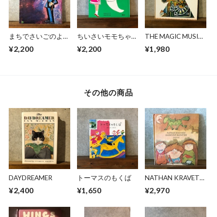
まちでさいごのよう
ちいさいモモちゃ
THE MAGIC MUSIC
せいをみたおまわり
ん おばけとモモち
MOUNTAIN
¥2,200
¥2,200
¥1,980
さんのはなし
ゃん
その他の商品
DAYDREAMER
トーマスのもくば
NATHAN KRAVETZ
BAREVNY KONICEK
¥2,400
¥1,650
¥2,970