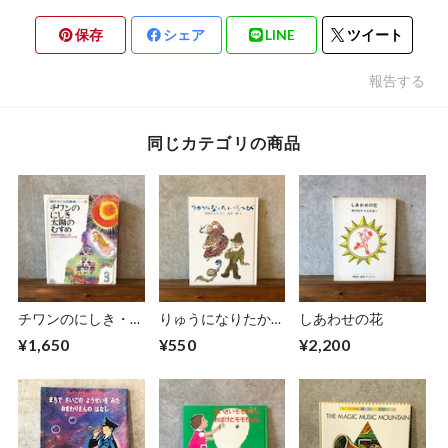
保存
シェア
LINE
ツイート
報告する
同じカテゴリの商品
チワンのにしき・太
りゅうになりたかっ
しあわせの花
陽のむすめ
たへび
¥1,650
¥550
¥2,200