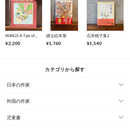
WINGS A Tale of
踊る絵本屋
石井桃子集2
Two Chickens
¥2,200
¥1,760
¥1,540
カテゴリから探す
日本の作家
外国の作家
チェコ
児童書