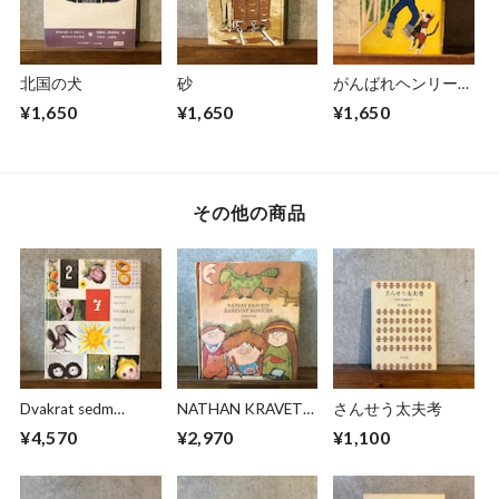
北国の犬
砂
がんばれヘンリーく
ん
¥1,650
¥1,650
¥1,650
その他の商品
Dvakrat sedm
NATHAN KRAVETZ
さんせう太夫考
pohadek
BAREVNY KONICEK
¥4,570
¥2,970
¥1,100