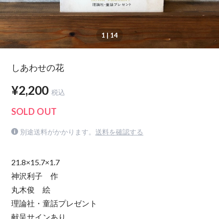
1
| 14
しあわせの花
¥2,200
税込
SOLD OUT
別途送料がかかります。
送料を確認する
21.8×15.7×1.7
神沢利子 作
丸木俊 絵
理論社・童話プレゼント
献呈サインあり