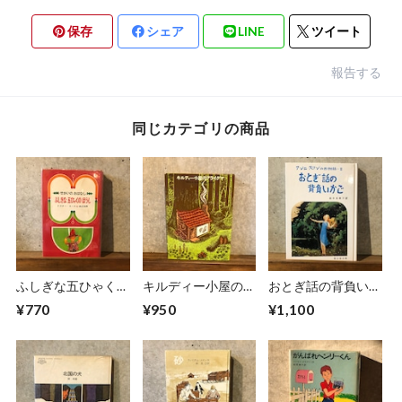
保存
シェア
LINE
ツイート
報告する
同じカテゴリの商品
ふしぎな五ひゃくの
キルディー小屋のア
おとぎ話の背負いか
ぼうし
ライグマ
ご
¥770
¥950
¥1,100