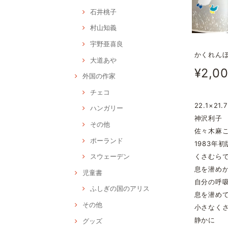
石井桃子
村山知義
宇野亜喜良
かくれん
大道あや
¥2,0
外国の作家
チェコ
22.1×21.7
ハンガリー
神沢利子
その他
佐々木麻
ポーランド
1983年初
くさむら
スウェーデン
息を潜め
児童書
自分の呼
ふしぎの国のアリス
息を潜め
その他
小さなく
静かに
グッズ