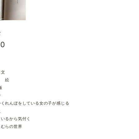
ぼ
00
 文
こ 絵
版
で
かくれんぼをしている女の子が感じる
吸
ているから気付く
さむらの世界