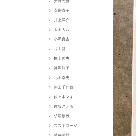
安野光雅
安房直子
井上洋介
太田大八
小沢良吉
片山健
梶山俊夫
神沢利子
北田卓史
熊田千佳慕
佐々木マキ
佐藤さとる
杉浦繁茂
スズキコージ
武井武雄