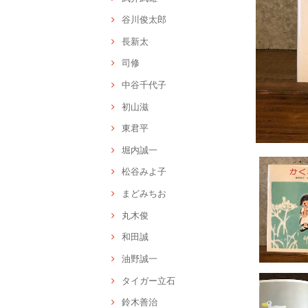
谷川俊太郎
長新太
司修
中谷千代子
初山滋
東君平
堀内誠一
松谷みよ子
まどみちお
丸木俊
和田誠
油野誠一
タイガー立石
鈴木善治