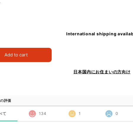
冊
International shipping availa
Add to cart
日本国内にお住まいの方向け
の評価
べて
134
1
0