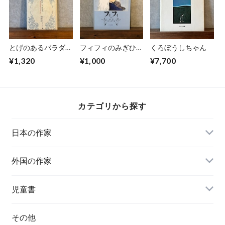
とげのあるパラダイ
フィフィのみぎひだ
くろぼうしちゃん
ス
り
¥1,320
¥1,000
¥7,700
カテゴリから探す
日本の作家
外国の作家
チェコ
児童書
ハンガリー
その他