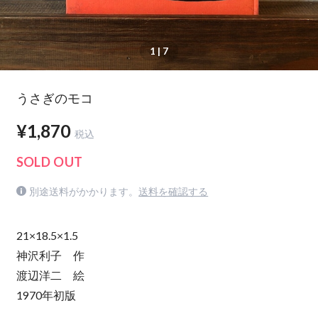
1
| 7
うさぎのモコ
¥1,870
税込
SOLD OUT
別途送料がかかります。
送料を確認する
21×18.5×1.5
神沢利子 作
渡辺洋二 絵
1970年初版