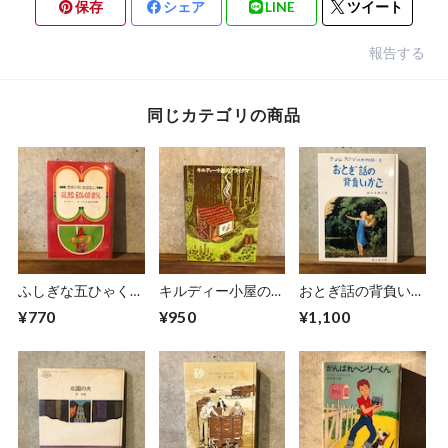
保存
シェア
LINE
ツイート
報告する
同じカテゴリの商品
ふしぎな五ひゃくの
キルディー小屋のア
おとぎ話の背負いか
ぼうし
ライグマ
ご
¥770
¥950
¥1,100