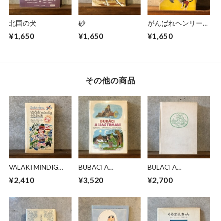
北国の犬
砂
がんばれヘンリーく
ん
¥1,650
¥1,650
¥1,650
その他の商品
VALAKI MINDIG
BUBACI A
BULACI A
ELTUNIK
HASTRMANI
HASTRMANI
¥2,410
¥3,520
¥2,700