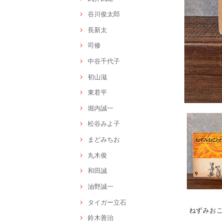
谷川俊太郎
長新太
司修
中谷千代子
初山滋
東君平
堀内誠一
松谷みよ子
まどみちお
丸木俊
和田誠
油野誠一
タイガー立石
ねずみお
鈴木善治