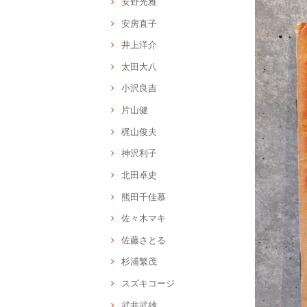
安野光雅
安房直子
井上洋介
太田大八
小沢良吉
片山健
梶山俊夫
神沢利子
北田卓史
熊田千佳慕
佐々木マキ
佐藤さとる
杉浦繁茂
スズキコージ
武井武雄