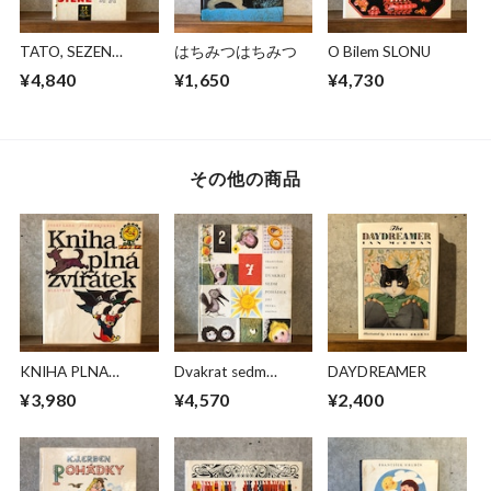
TATO, SEZEN
はちみつはちみつ
O Bilem SLONU
STENE
¥4,840
¥1,650
¥4,730
その他の商品
KNIHA PLNA
Dvakrat sedm
DAYDREAMER
ZVIRATEK
pohadek
¥3,980
¥4,570
¥2,400