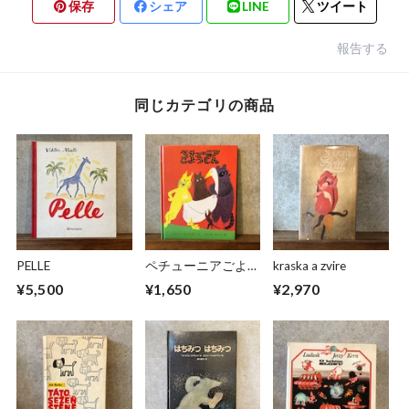
保存
シェア
LINE
ツイート
報告する
同じカテゴリの商品
PELLE
ペチューニアごよう
kraska a zvire
じん
¥5,500
¥1,650
¥2,970