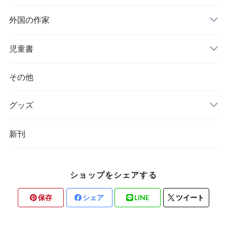
外国の作家
チェコ
児童書
ハンガリー
その他
グッズ
その他
新刊
ポーランド
スウェーデン
ショップをシェアする
保存
シェア
LINE
ツイート