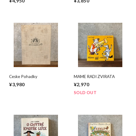
¥4,950
¥3,850
Ceske Pohadky
MAME RADI ZVIRATA
¥3,980
¥2,970
SOLD OUT