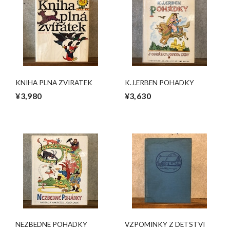
KNIHA PLNA ZVIRATEK
K.J.ERBEN POHADKY
¥3,980
¥3,630
NEZBEDNE POHADKY
VZPOMINKY Z DETSTVI