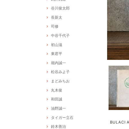
谷川俊太郎
長新太
司修
中谷千代子
初山滋
東君平
堀内誠一
松谷みよ子
まどみちお
丸木俊
和田誠
油野誠一
タイガー立石
BULACI 
鈴木善治