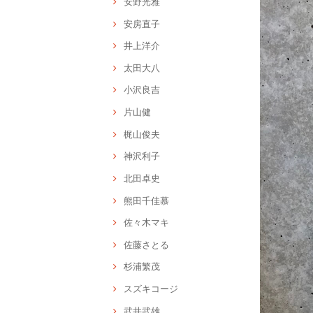
安野光雅
安房直子
井上洋介
太田大八
小沢良吉
片山健
梶山俊夫
神沢利子
北田卓史
熊田千佳慕
佐々木マキ
佐藤さとる
杉浦繁茂
スズキコージ
武井武雄