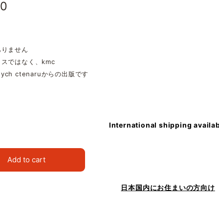
00
ありません
スではなく、kmc
adych ctenaruからの出版です
International shipping availa
Add to cart
日本国内にお住まいの方向け