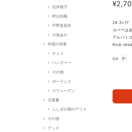
¥2,7
石井桃子
村山知義
24.3×17
宇野亜喜良
カバーは
大道あや
アルバトロ
外国の作家
Klub ml
チェコ
数量
ハンガリー
その他
ポーランド
スウェーデン
児童書
ふしぎの国のアリス
その他
グッズ