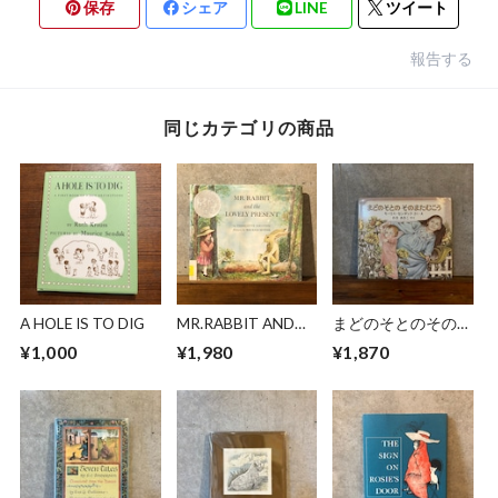
保存
シェア
LINE
ツイート
報告する
同じカテゴリの商品
A HOLE IS TO DIG
MR.RABBIT AND
まどのそとのそのま
THE LOVELY
たむこう
¥1,000
¥1,980
¥1,870
PRESENT