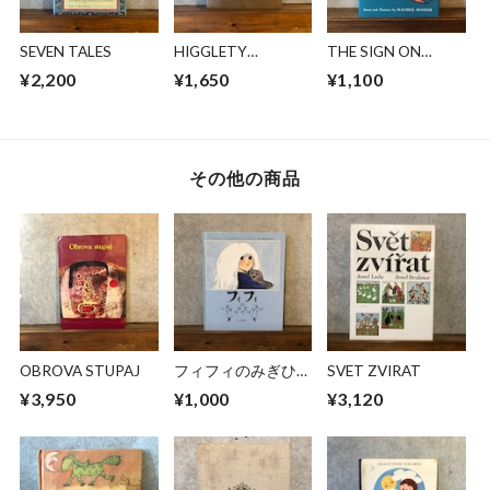
SEVEN TALES
HIGGLETY
THE SIGN ON
PIGGLETY POP!
ROSIE'S DOOR
¥2,200
¥1,650
¥1,100
その他の商品
OBROVA STUPAJ
フィフィのみぎひだ
SVET ZVIRAT
り
¥3,950
¥1,000
¥3,120