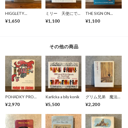
HIGGLETY
ミリー 天使にであ
THE SIGN ON
PIGGLETY POP!
った女の子のお話
ROSIE'S DOOR
¥1,650
¥1,100
¥1,100
その他の商品
POHADKY PRO
Karlicka a bily konik
グリム兄弟 魔法の
GORDANU
森から現代の世界へ
¥2,970
¥5,500
¥2,200