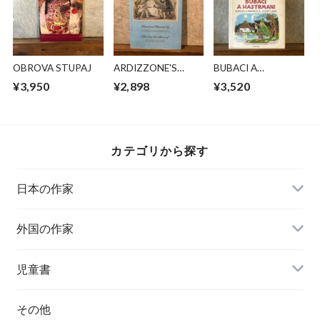
OBROVA STUPAJ
ARDIZZONE'S
BUBACI A
ENGLISH FAIRY
HASTRMANI
¥3,950
¥2,898
¥3,520
TALES
カテゴリから探す
日本の作家
外国の作家
チェコ
児童書
ハンガリー
その他