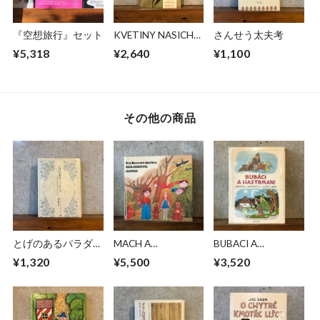
『空想旅行』セット
KVETINY NASICH
さんせう太夫考
DOMOVU
¥5,318
¥2,640
¥1,100
その他の商品
とげのあるパラダイ
MACH A
BUBACI A
ス
SEBESTOVA
HASTRMANI
¥1,320
¥5,500
¥3,520