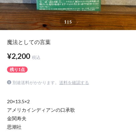
1
| 5
魔法としての言葉
¥2,200
税込
残り1点
別途送料がかかります。
送料を確認する
20×13.5×2
アメリカインディアンの口承歌
金関寿夫
思潮社