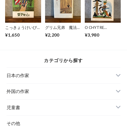
こっきょうけいびに
グリム兄弟 魔法の
O CHYTRE
んのヨアヒム
森から現代の世界へ
KMOTRE LISCE
¥1,650
¥2,200
¥3,980
カテゴリから探す
日本の作家
外国の作家
チェコ
児童書
ハンガリー
その他