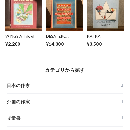
WINGS A Tale of
DESATERO
KATKA
Two Chickens
POHADEK O
¥2,200
¥14,300
¥3,500
ZVIRATKACH
カテゴリから探す
日本の作家
外国の作家
チェコ
児童書