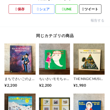
保存
シェア
LINE
ツイート
報告する
同じカテゴリの商品
まちでさいごのよう
ちいさいモモちゃ
THE MAGIC MUSIC
せいをみたおまわり
ん おばけとモモち
MOUNTAIN
¥2,200
¥2,200
¥1,980
さんのはなし
ゃん