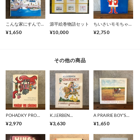
こんな家にすんでた
源平絵巻物語セット
ちいさいモモちゃ
ら
ん モモちゃんのお
¥1,650
¥10,000
¥2,750
いのり
その他の商品
POHADKY PRO
K.J.ERBEN
A PRAIRIE BOY'S
GORDANU
POHADKY
SUMMER
¥2,970
¥3,630
¥1,650