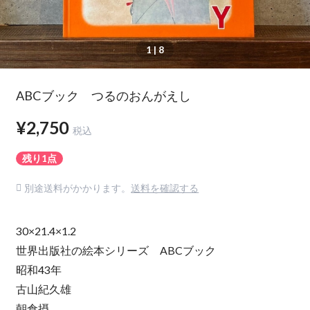
1
| 8
ABCブック つるのおんがえし
¥2,750
税込
残り1点
別途送料がかかります。
送料を確認する
30×21.4×1.2
世界出版社の絵本シリーズ ABCブック
昭和43年
古山紀久雄
朝倉摂