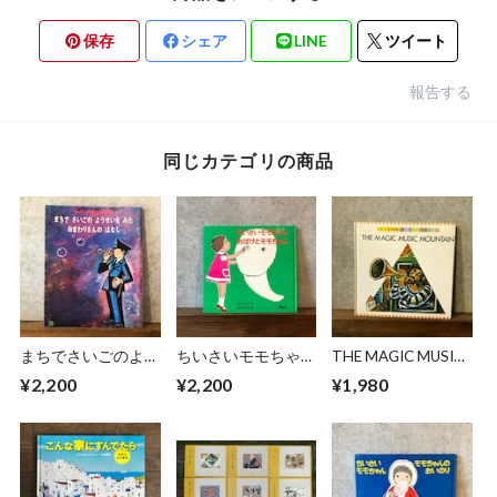
保存
シェア
LINE
ツイート
報告する
同じカテゴリの商品
まちでさいごのよう
ちいさいモモちゃ
THE MAGIC MUSIC
せいをみたおまわり
ん おばけとモモち
MOUNTAIN
¥2,200
¥2,200
¥1,980
さんのはなし
ゃん