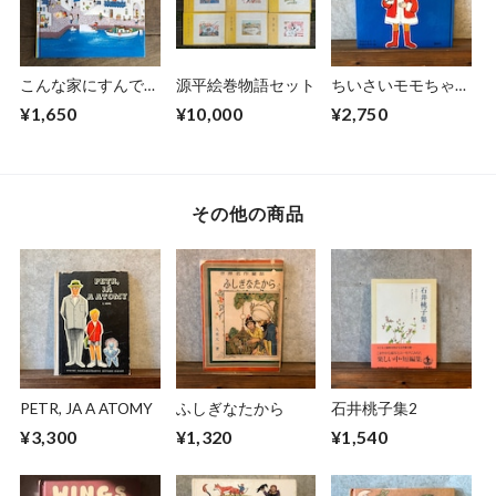
こんな家にすんでた
源平絵巻物語セット
ちいさいモモちゃ
ら
ん モモちゃんのお
¥1,650
¥10,000
¥2,750
いのり
その他の商品
PETR, JA A ATOMY
ふしぎなたから
石井桃子集2
¥3,300
¥1,320
¥1,540