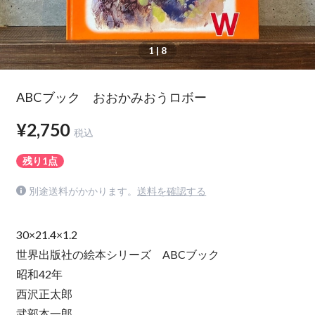
1
| 8
ABCブック おおかみおうロボー
¥2,750
税込
残り1点
別途送料がかかります。
送料を確認する
30×21.4×1.2
世界出版社の絵本シリーズ ABCブック
昭和42年
西沢正太郎
武部本一郎