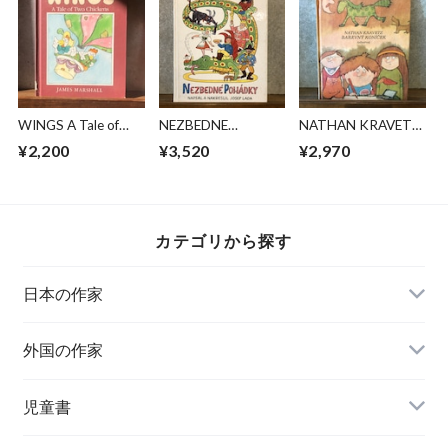
WINGS A Tale of
NEZBEDNE
NATHAN KRAVETZ
Two Chickens
POHADKY
BAREVNY KONICEK
¥2,200
¥3,520
¥2,970
カテゴリから探す
日本の作家
外国の作家
チェコ
児童書