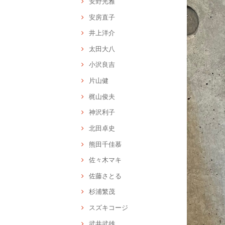
安野光雅
安房直子
井上洋介
太田大八
小沢良吉
片山健
梶山俊夫
神沢利子
北田卓史
熊田千佳慕
佐々木マキ
佐藤さとる
杉浦繁茂
スズキコージ
武井武雄