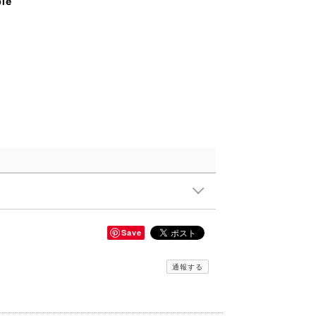
ble
Save
通報する