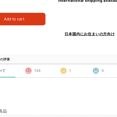
International shipping availa
Add to cart
日本国内にお住まいの方向け
の評価
べて
134
1
0
商品