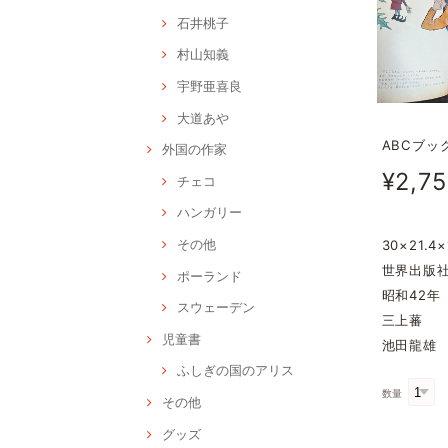
石井桃子
村山知義
宇野亜喜良
大道あや
ABCブッ
外国の作家
¥2,7
チェコ
ハンガリー
その他
30×21.4×
世界出版社
ポーランド
昭和42
スウェーデン
三上蕃
児童書
池田龍雄
ふしぎの国のアリス
数量
その他
グッズ