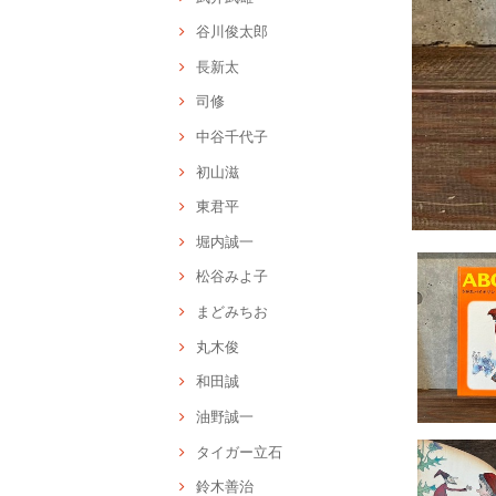
谷川俊太郎
長新太
司修
中谷千代子
初山滋
東君平
堀内誠一
松谷みよ子
まどみちお
丸木俊
和田誠
油野誠一
タイガー立石
鈴木善治