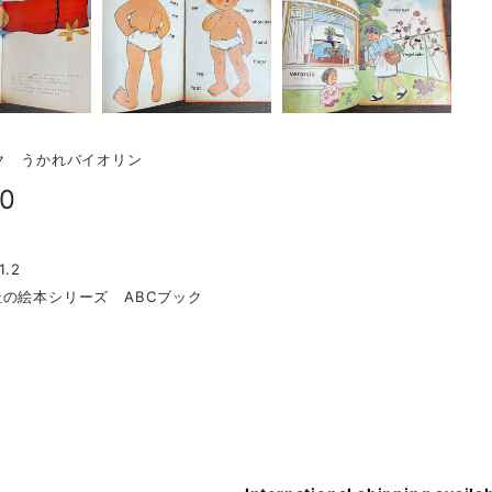
ク うかれバイオリン
50
1.2
の絵本シリーズ ABCブック
年