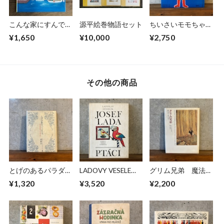
こんな家にすんでた
源平絵巻物語セット
ちいさいモモちゃ
ら
ん モモちゃんのお
¥1,650
¥10,000
¥2,750
いのり
その他の商品
とげのあるパラダイ
LADOVY VESELE
グリム兄弟 魔法の
ス
UCEBNICE
森から現代の世界へ
¥1,320
¥3,520
¥2,200