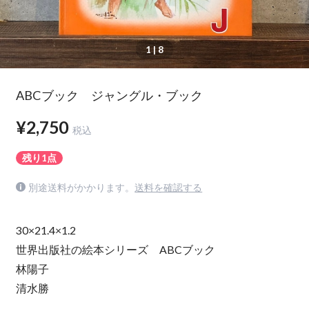
1
| 8
ABCブック ジャングル・ブック
¥2,750
税込
残り1点
別途送料がかかります。
送料を確認する
30×21.4×1.2
世界出版社の絵本シリーズ ABCブック
林陽子
清水勝