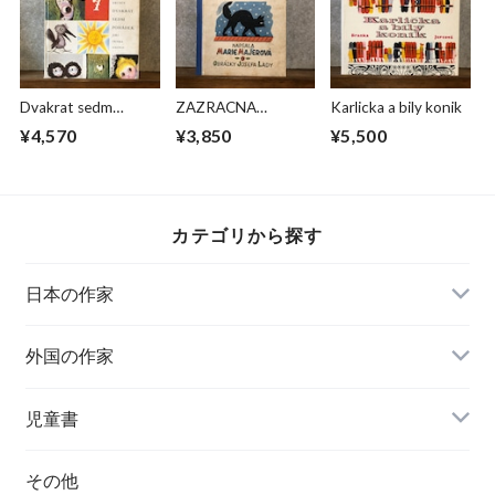
Dvakrat sedm
ZAZRACNA
Karlicka a bily konik
pohadek
HODINKA
¥4,570
¥3,850
¥5,500
カテゴリから探す
日本の作家
外国の作家
チェコ
児童書
ハンガリー
その他