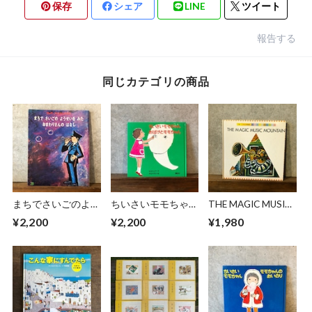
保存
シェア
LINE
ツイート
報告する
同じカテゴリの商品
まちでさいごのよう
ちいさいモモちゃ
THE MAGIC MUSIC
せいをみたおまわり
ん おばけとモモち
MOUNTAIN
¥2,200
¥2,200
¥1,980
さんのはなし
ゃん