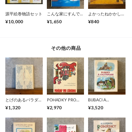
源平絵巻物語セット
こんな家にすんでた
よかったねかかしく
ら
ん
¥10,000
¥1,650
¥840
その他の商品
とげのあるパラダイ
POHADKY PRO
BUBACI A
ス
GORDANU
HASTRMANI
¥1,320
¥2,970
¥3,520