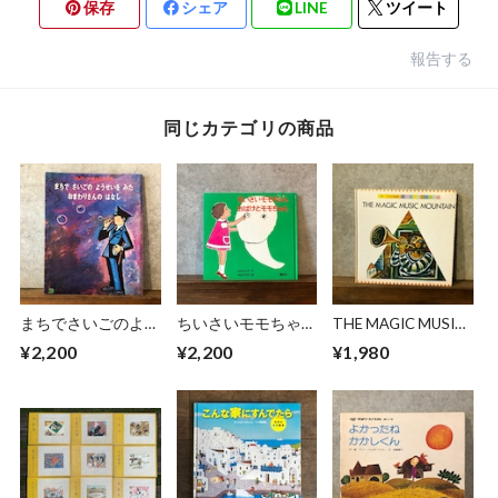
保存
シェア
LINE
ツイート
報告する
同じカテゴリの商品
まちでさいごのよう
ちいさいモモちゃ
THE MAGIC MUSIC
せいをみたおまわり
ん おばけとモモち
MOUNTAIN
¥2,200
¥2,200
¥1,980
さんのはなし
ゃん