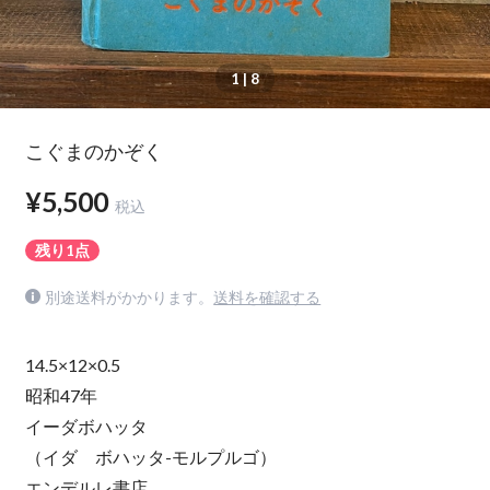
1
| 8
こぐまのかぞく
¥5,500
税込
残り1点
別途送料がかかります。
送料を確認する
14.5×12×0.5
昭和47年
イーダボハッタ
（イダ ボハッタ-モルプルゴ）
エンデルレ書店