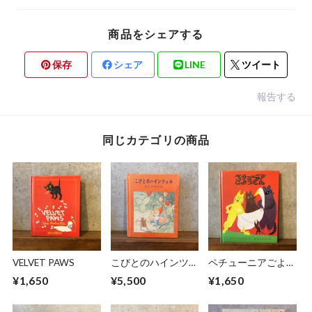
商品をシェアする
保存
シェア
LINE
ツイート
報告する
同じカテゴリの商品
VELVET PAWS
こびとのハインツェ
ペチューニアごよう
ル むしのやどや
じん
¥1,650
¥5,500
¥1,650