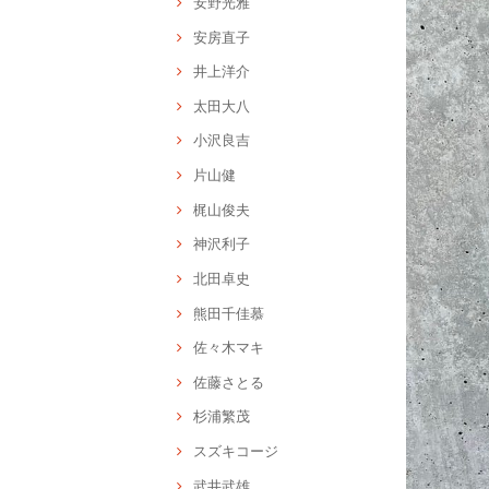
安野光雅
安房直子
井上洋介
太田大八
小沢良吉
片山健
梶山俊夫
神沢利子
北田卓史
熊田千佳慕
佐々木マキ
佐藤さとる
杉浦繁茂
スズキコージ
武井武雄