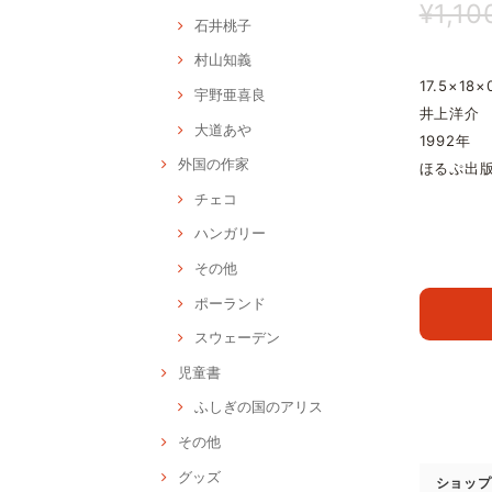
¥1,10
石井桃子
村山知義
17.5×18×
宇野亜喜良
井上洋介
大道あや
1992年
外国の作家
ほるぷ出
チェコ
ハンガリー
その他
ポーランド
スウェーデン
児童書
ふしぎの国のアリス
その他
グッズ
ショップ