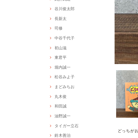
谷川俊太郎
長新太
司修
中谷千代子
初山滋
東君平
堀内誠一
松谷みよ子
まどみちお
丸木俊
和田誠
油野誠一
タイガー立石
どっちが
鈴木善治