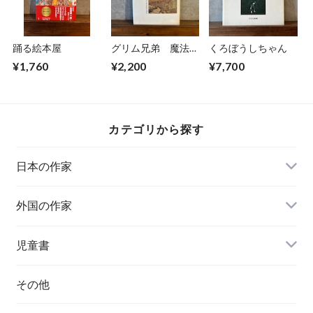
踊る絵本屋
グリム兄弟 魔法の
くろぼうしちゃん
森から現代の世界へ
¥1,760
¥2,200
¥7,700
カテゴリから探す
日本の作家
外国の作家
チェコ
児童書
ハンガリー
その他