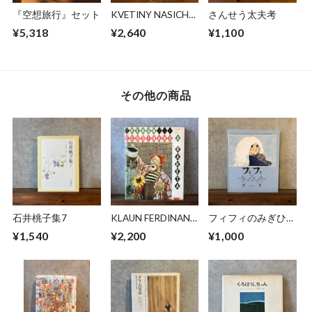
『空想旅行』セット
KVETINY NASICH
さんせう太夫考
DOMOVU
¥5,318
¥2,640
¥1,100
その他の商品
石井桃子集7
KLAUN FERDINAND
フィフィのみぎひだ
A RAKETA
り
¥1,540
¥2,200
¥1,000