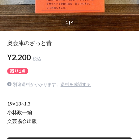
1
| 4
奥会津のざっと昔
¥2,200
税込
残り1点
別途送料がかかります。
送料を確認する
19×13×1.3
小林政一編
文芸協会出版