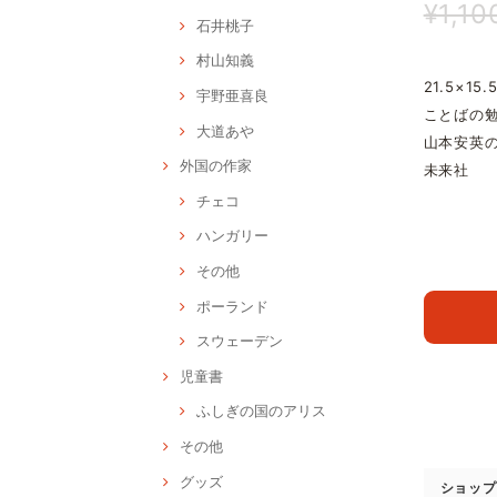
¥1,10
石井桃子
村山知義
21.5×15.
宇野亜喜良
ことばの勉
大道あや
山本安英
外国の作家
未来社
チェコ
ハンガリー
その他
ポーランド
スウェーデン
児童書
ふしぎの国のアリス
その他
グッズ
ショップ