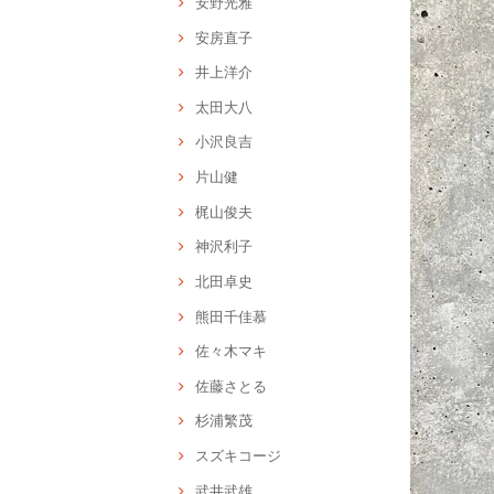
安野光雅
安房直子
井上洋介
太田大八
小沢良吉
片山健
梶山俊夫
神沢利子
北田卓史
熊田千佳慕
佐々木マキ
佐藤さとる
杉浦繁茂
スズキコージ
武井武雄