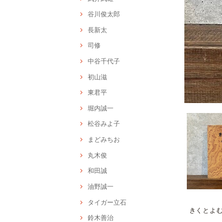
谷川俊太郎
長新太
司修
中谷千代子
初山滋
東君平
堀内誠一
松谷みよ子
まどみちお
丸木俊
和田誠
油野誠一
タイガー立石
きくとよ
鈴木善治