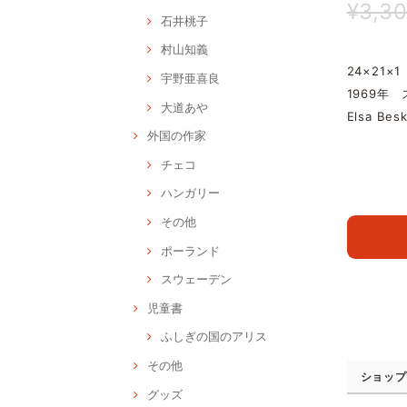
¥3,3
石井桃子
村山知義
24×21×1
宇野亜喜良
1969年
大道あや
Elsa B
外国の作家
チェコ
ハンガリー
その他
ポーランド
スウェーデン
児童書
ふしぎの国のアリス
その他
ショップ
グッズ