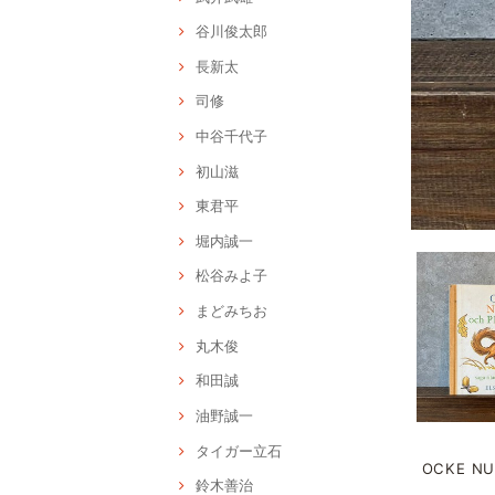
谷川俊太郎
長新太
司修
中谷千代子
初山滋
東君平
堀内誠一
松谷みよ子
まどみちお
丸木俊
和田誠
油野誠一
タイガー立石
OCKE NUT
鈴木善治