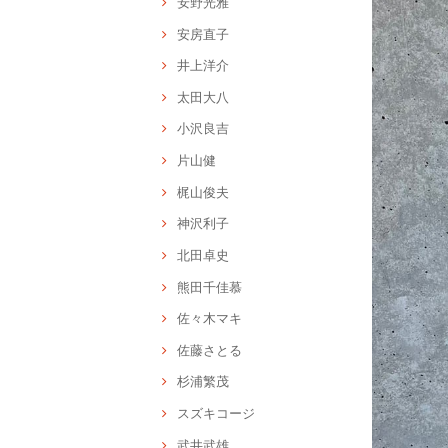
安野光雅
安房直子
井上洋介
太田大八
小沢良吉
片山健
梶山俊夫
神沢利子
北田卓史
熊田千佳慕
佐々木マキ
佐藤さとる
杉浦繁茂
スズキコージ
武井武雄