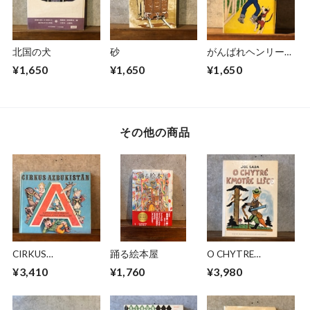
北国の犬
砂
がんばれヘンリーく
ん
¥1,650
¥1,650
¥1,650
その他の商品
CIRKUS
踊る絵本屋
O CHYTRE
AZBUKISTAN
KMOTRE LISCE
¥3,410
¥1,760
¥3,980