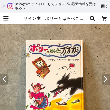
Instagramでフォローしてショップの最新情報を受け
開く
取ろう
サイン本 ポリーとはらぺこオオカミ | maintent