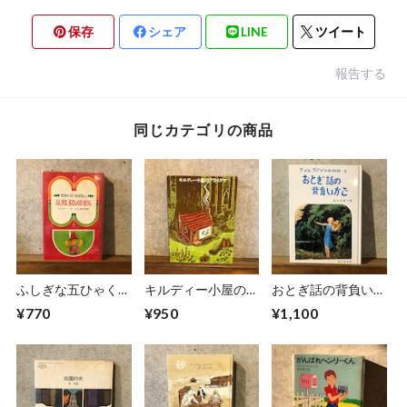
保存
シェア
LINE
ツイート
報告する
同じカテゴリの商品
ふしぎな五ひゃくの
キルディー小屋のア
おとぎ話の背負いか
ぼうし
ライグマ
ご
¥770
¥950
¥1,100