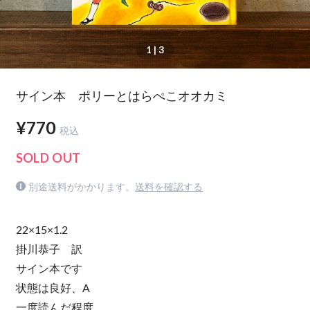
1
| 3
サイン本 ポリーとはらぺこオオカミ
¥770
税込
SOLD OUT
別途送料がかかります。
送料を確認する
22×15×1.2
掛川恭子 訳
サイン本です
状態は良好、A
一度読んだ程度