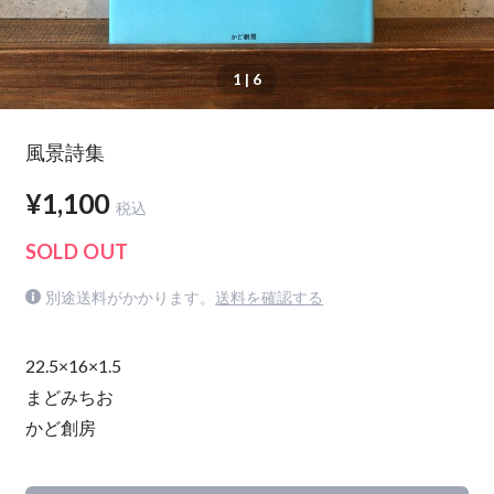
1
| 6
風景詩集
¥1,100
税込
SOLD OUT
別途送料がかかります。
送料を確認する
22.5×16×1.5
まどみちお
かど創房