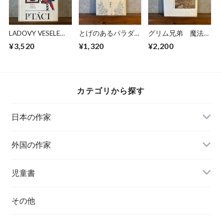
LADOVY VESELE
とげのあるパラダイ
グリム兄弟 魔法の
UCEBNICE
ス
森から現代の世界へ
¥3,520
¥1,320
¥2,200
カテゴリから探す
日本の作家
外国の作家
チェコ
児童書
ハンガリー
その他