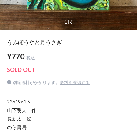
1
| 6
うみぼうやと月うさぎ
¥770
税込
SOLD OUT
別途送料がかかります。
送料を確認する
23×19×1.5
山下明夫 作
長新太 絵
のら書房