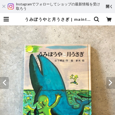
Instagramでフォローしてショップの最新情報を受け
開く
取ろう
うみぼうやと月うさぎ | maintent