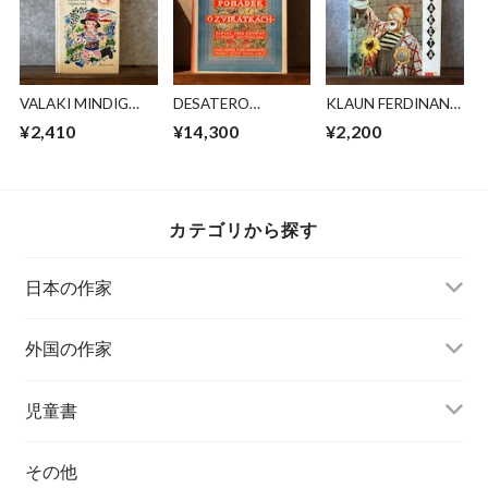
VALAKI MINDIG
DESATERO
KLAUN FERDINAND
ELTUNIK
POHADEK O
A RAKETA
¥2,410
¥14,300
¥2,200
ZVIRATKACH
カテゴリから探す
日本の作家
外国の作家
チェコ
児童書
ハンガリー
その他