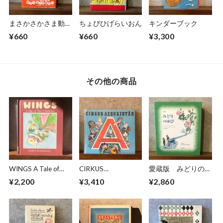
まさかさかさま動物
ちょびひげらいおん
キンダーブック
回文集
¥660
¥660
¥3,300
その他の商品
WINGS A Tale of
CIRKUS
愛蔵版 みどりのゆ
Two Chickens
AZBUKISTAN
び 新刊
¥2,200
¥3,410
¥2,860