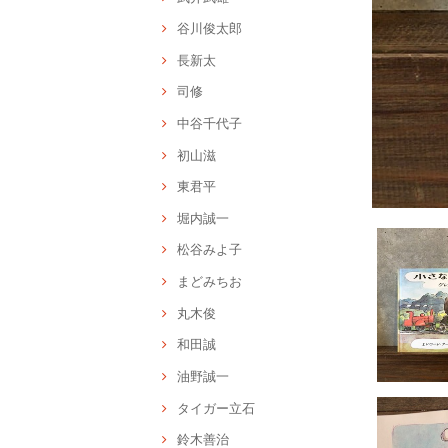
谷川俊太郎
長新太
司修
中谷千代子
初山滋
東君平
堀内誠一
松谷みよ子
まどみちお
丸木俊
和田誠
油野誠一
タイガー立石
鈴木善治