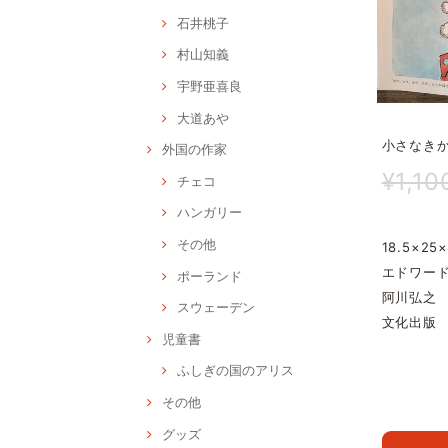
石井桃子
村山知義
宇野亜喜良
大道あや
小さなき
外国の作家
¥1,10
チェコ
ハンガリー
その他
18.5×25×
エドワー
ポーランド
阿川弘之
スウェーデン
文化出版
児童書
ふしぎの国のアリス
その他
グッズ