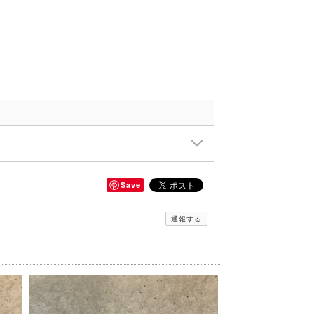
Save
通報する