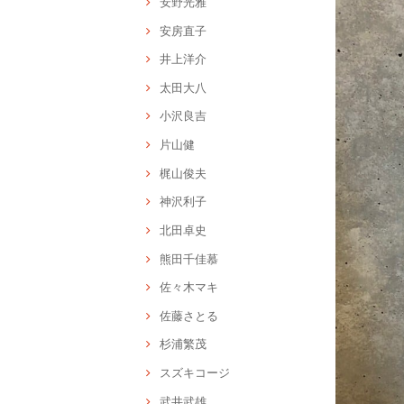
安野光雅
安房直子
井上洋介
太田大八
小沢良吉
片山健
梶山俊夫
神沢利子
北田卓史
熊田千佳慕
佐々木マキ
佐藤さとる
杉浦繁茂
スズキコージ
武井武雄