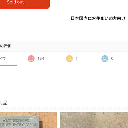
Sold out
日本国内にお住まいの方向け
の評価
べて
134
1
0
商品