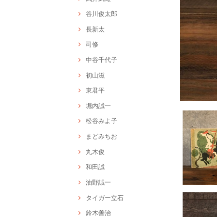
谷川俊太郎
長新太
司修
中谷千代子
初山滋
東君平
堀内誠一
松谷みよ子
まどみちお
丸木俊
和田誠
油野誠一
タイガー立石
鈴木善治