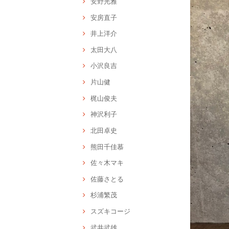
安野光雅
安房直子
井上洋介
太田大八
小沢良吉
片山健
梶山俊夫
神沢利子
北田卓史
熊田千佳慕
佐々木マキ
佐藤さとる
杉浦繁茂
スズキコージ
武井武雄