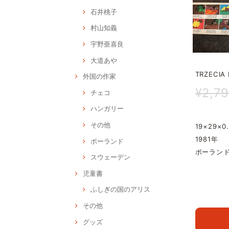
石井桃子
村山知義
宇野亜喜良
大道あや
TRZECIA
外国の作家
¥2,7
チェコ
ハンガリー
その他
19×29×0
1981年
ポーランド
ポーラン
スウェーデン
児童書
ふしぎの国のアリス
その他
グッズ