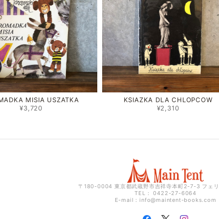
MADKA MISIA USZATKA
KSIAZKA DLA CHLOPCOW
¥3,720
¥2,310
〒180-0004 東京都武蔵野市吉祥寺本町2-7-3 フェ
TEL： 0422-27-6064
E-mail：
info@maintent-books.com