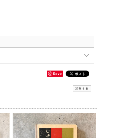
Save
通報する