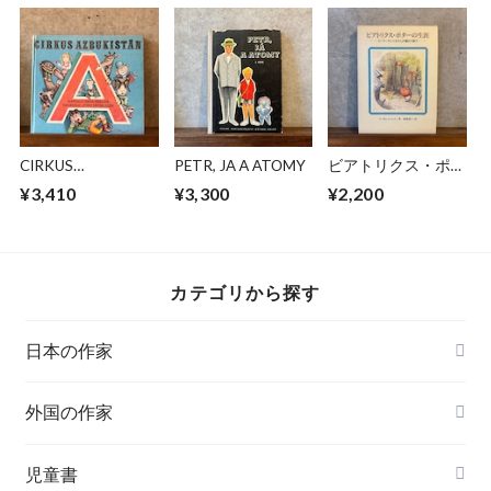
CIRKUS
PETR, JA A ATOMY
ビアトリクス・ポタ
AZBUKISTAN
ーの生涯
¥3,410
¥3,300
¥2,200
カテゴリから探す
日本の作家
外国の作家
チェコ
児童書