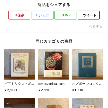
商品をシェアする
保存
シェア
LINE
ツイート
報告する
同じカテゴリの商品
ビアトリクス・ポタ
pestovani kaktusu
オズボーンコレクシ
ーの生涯
ョンⅡ 解説
¥2,200
¥2,310
¥1,100