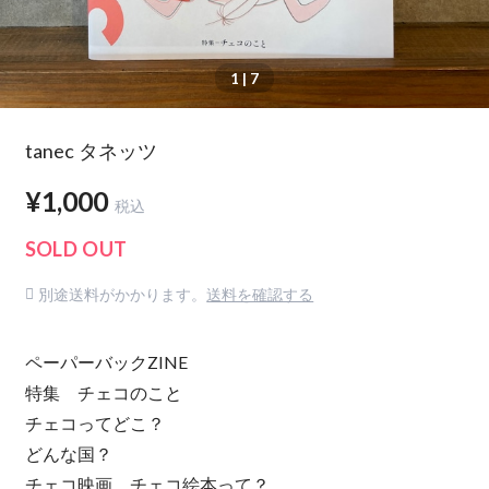
1
| 7
tanec タネッツ
¥1,000
税込
SOLD OUT
別途送料がかかります。
送料を確認する
ペーパーバックZINE
特集 チェコのこと
チェコってどこ？
どんな国？
チェコ映画、チェコ絵本って？