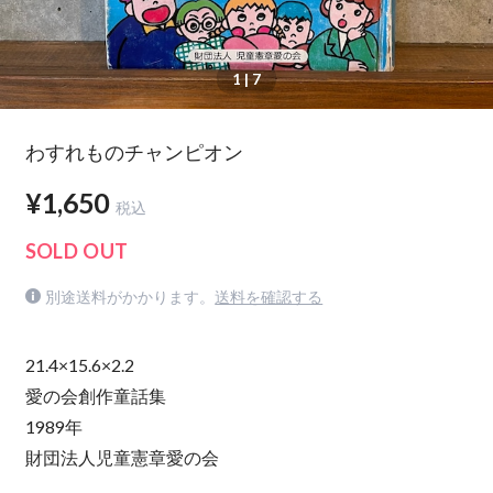
1
| 7
わすれものチャンピオン
¥1,650
税込
SOLD OUT
別途送料がかかります。
送料を確認する
21.4×15.6×2.2
愛の会創作童話集
1989年
財団法人児童憲章愛の会