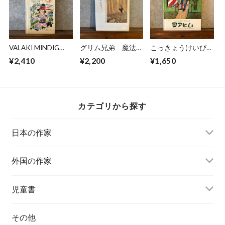
VALAKI MINDIG
グリム兄弟 魔法の
こっきょうけいびに
ELTUNIK
森から現代の世界へ
んのヨアヒム
¥2,410
¥2,200
¥1,650
カテゴリから探す
日本の作家
外国の作家
チェコ
児童書
ハンガリー
その他