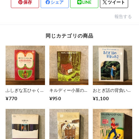
保存
シェア
LINE
ツイート
報告する
同じカテゴリの商品
ふしぎな五ひゃくの
キルディー小屋のア
おとぎ話の背負いか
ぼうし
ライグマ
ご
¥770
¥950
¥1,100