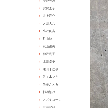
安野光雅
安房直子
井上洋介
太田大八
小沢良吉
片山健
梶山俊夫
神沢利子
北田卓史
熊田千佳慕
佐々木マキ
佐藤さとる
杉浦繁茂
スズキコージ
武井武雄