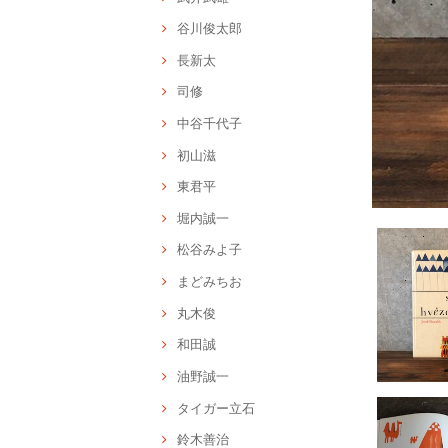
谷川俊太郎
長新太
司修
中谷千代子
初山滋
東君平
堀内誠一
松谷みよ子
まどみちお
丸木俊
和田誠
油野誠一
タイガー立石
鈴木善治