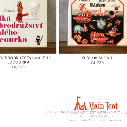
 DOBRODRUZSTVI MALEHO
O Bilem SLONU
KOCOURKA
¥4,730
¥4,500
〒180-0004 東京都武蔵野市吉祥寺本町2-7-3 フェ
TEL： 0422-27-6064
E-mail：
info@maintent-books.com