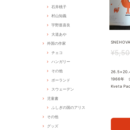
石井桃子
村山知義
宇野亜喜良
大道あや
SNEHOVA
外国の作家
¥5,5
チェコ
ハンガリー
その他
26.5×20.
1966年
ポーランド
Kveta 
スウェーデン
児童書
ふしぎの国のアリス
その他
グッズ