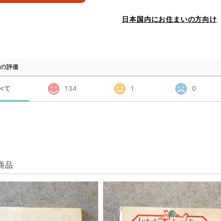
日本国内にお住まいの方向け
の評価
べて
134
1
0
商品