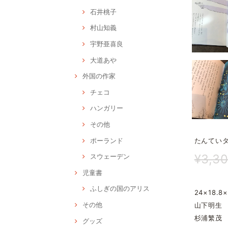
石井桃子
村山知義
宇野亜喜良
大道あや
外国の作家
チェコ
ハンガリー
その他
ポーランド
たんてい
¥3,3
スウェーデン
児童書
ふしぎの国のアリス
24×18.8×
その他
山下明生
杉浦繁茂
グッズ