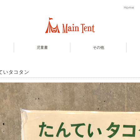
Home
児童書
その他
ていタコタン