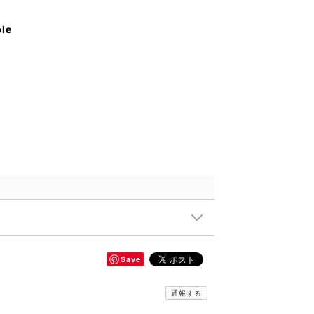
ble
Save
通報する