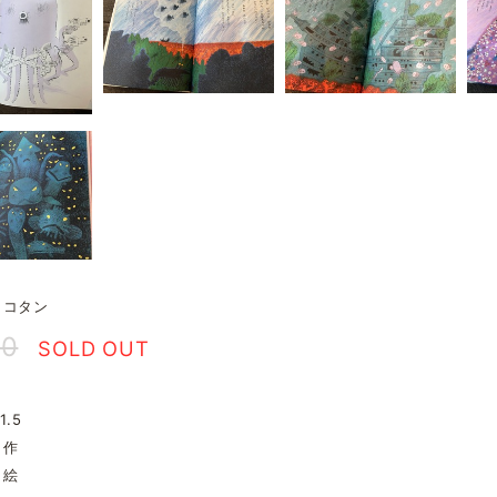
タコタン
00
SOLD OUT
1.5
 作
 絵