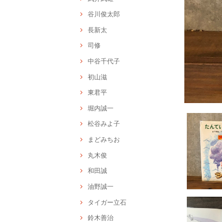
谷川俊太郎
長新太
司修
中谷千代子
初山滋
東君平
堀内誠一
松谷みよ子
まどみちお
丸木俊
和田誠
油野誠一
タイガー立石
鈴木善治