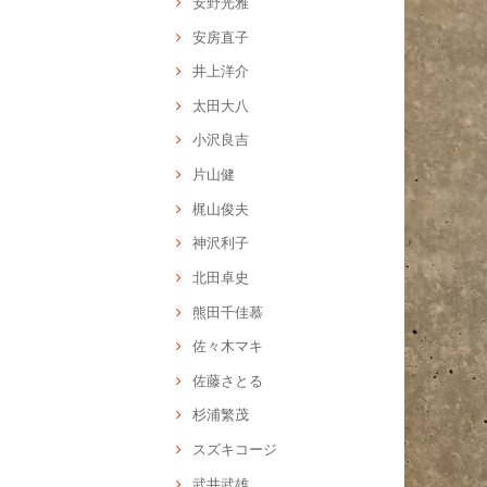
安野光雅
安房直子
井上洋介
太田大八
小沢良吉
片山健
梶山俊夫
神沢利子
北田卓史
熊田千佳慕
佐々木マキ
佐藤さとる
杉浦繁茂
スズキコージ
武井武雄