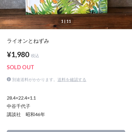
1
| 11
ライオンとねずみ
¥1,980
税込
SOLD OUT
別途送料がかかります。
送料を確認する
28.4×22.4×1.1
中谷千代子
講談社 昭和46年