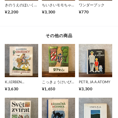
きのうえのほいくえ
ちいさいモモちゃ
ワンダーブック
ん
ん おんにょろにょ
¥2,200
¥3,300
¥770
ろ
その他の商品
K.J.ERBEN
こっきょうけいびに
PETR, JA A ATOMY
POHADKY
んのヨアヒム
¥3,630
¥1,650
¥3,300