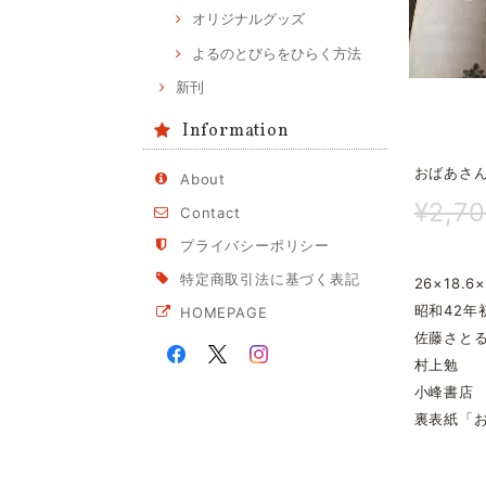
オリジナルグッズ
よるのとびらをひらく方法
新刊
Information
おばあさ
About
¥2,7
Contact
プライバシーポリシー
特定商取引法に基づく表記
26×18.6×
昭和42年
HOMEPAGE
佐藤さと
村上勉
小峰書店
裏表紙「