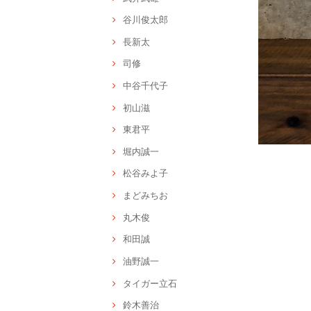
谷川俊太郎
長新太
司修
中谷千代子
初山滋
東君平
堀内誠一
松谷みよ子
まどみちお
丸木俊
和田誠
油野誠一
タイガー立石
鈴木善治