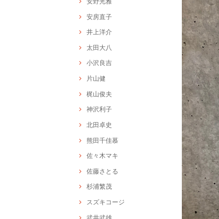
安野光雅
安房直子
井上洋介
太田大八
小沢良吉
片山健
梶山俊夫
神沢利子
北田卓史
熊田千佳慕
佐々木マキ
佐藤さとる
杉浦繁茂
スズキコージ
武井武雄