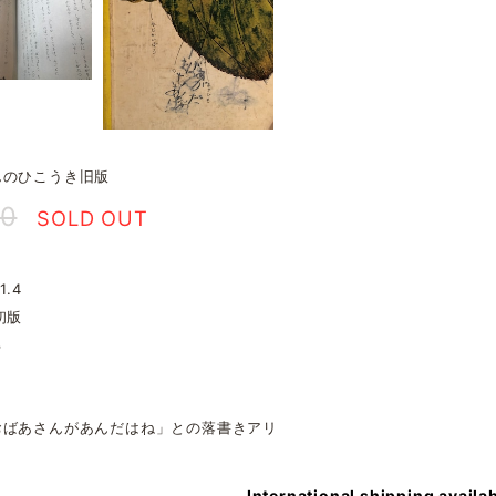
んのひこうき旧版
00
SOLD OUT
1.4
初版
る
おばあさんがあんだはね」との落書きアリ
International shipping availa