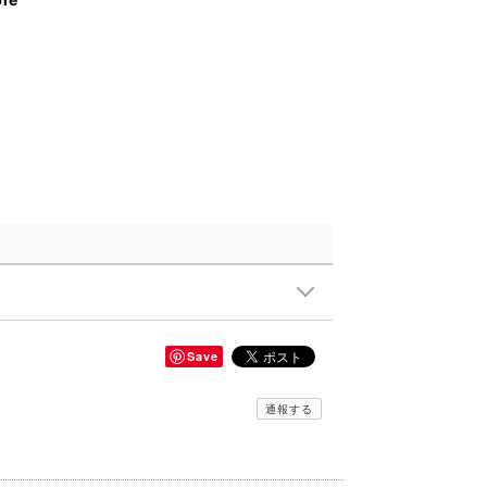
Save
通報する