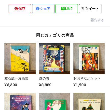
保存
シェア
LINE
ツイート
報告する
同じカテゴリの商品
立石紘一漫画集
虎の巻
おおきなポケット
¥6,600
¥8,880
¥1,500