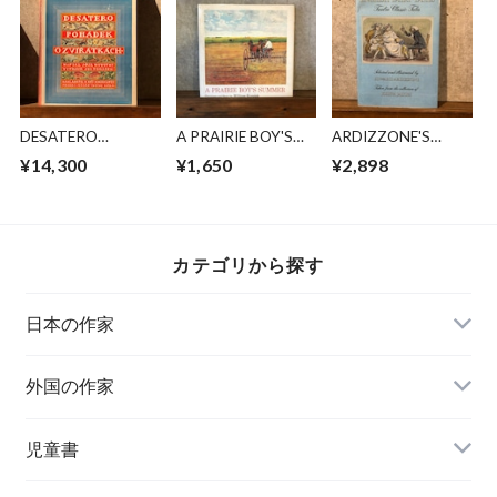
DESATERO
A PRAIRIE BOY'S
ARDIZZONE'S
POHADEK O
SUMMER
ENGLISH FAIRY
¥14,300
¥1,650
¥2,898
ZVIRATKACH
TALES
カテゴリから探す
日本の作家
外国の作家
チェコ
児童書