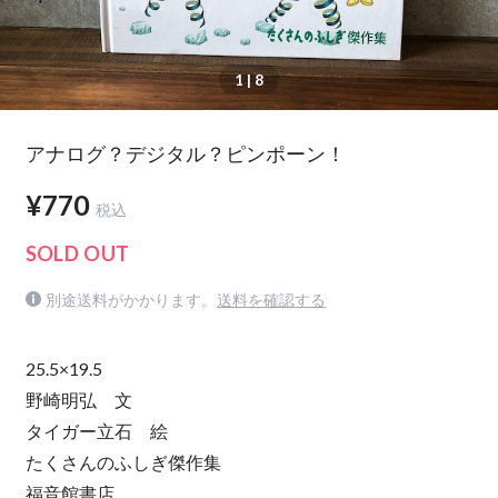
1
| 8
アナログ？デジタル？ピンポーン！
¥770
税込
SOLD OUT
別途送料がかかります。
送料を確認する
25.5×19.5
野崎明弘 文
タイガー立石 絵
たくさんのふしぎ傑作集
福音館書店