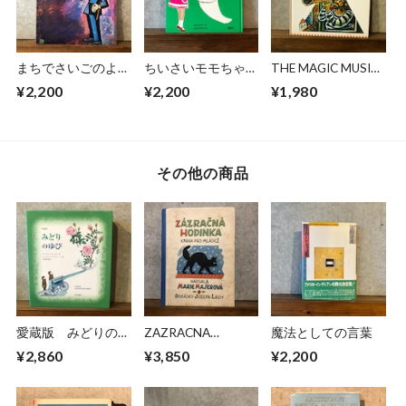
まちでさいごのよう
ちいさいモモちゃ
THE MAGIC MUSIC
せいをみたおまわり
ん おばけとモモち
MOUNTAIN
¥2,200
¥2,200
¥1,980
さんのはなし
ゃん
その他の商品
愛蔵版 みどりのゆ
ZAZRACNA
魔法としての言葉
び 新刊
HODINKA
¥2,860
¥3,850
¥2,200