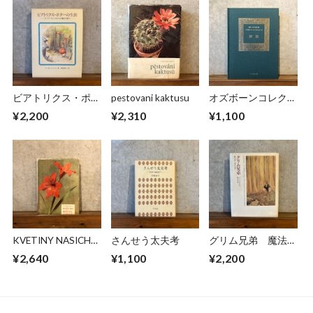
ビアトリクス・ポタ
pestovani kaktusu
オズボーンコレクシ
ーの生涯
ョンⅡ 解説
¥2,200
¥2,310
¥1,100
KVETINY NASICH
さんせう太夫考
グリム兄弟 魔法の
DOMOVU
森から現代の世界へ
¥2,640
¥1,100
¥2,200