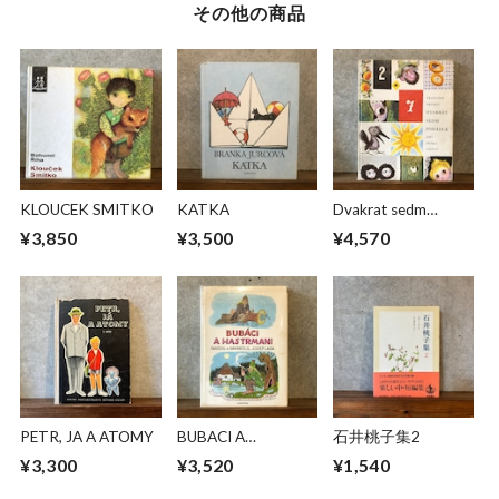
その他の商品
KLOUCEK SMITKO
KATKA
Dvakrat sedm
pohadek
¥3,850
¥3,500
¥4,570
PETR, JA A ATOMY
BUBACI A
石井桃子集2
HASTRMANI
¥3,300
¥3,520
¥1,540