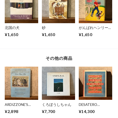
北国の犬
砂
がんばれヘンリーく
ん
¥1,650
¥1,650
¥1,650
その他の商品
ARDIZZONE'S
くろぼうしちゃん
DESATERO
ENGLISH FAIRY
POHADEK O
¥2,898
¥7,700
¥14,300
TALES
ZVIRATKACH