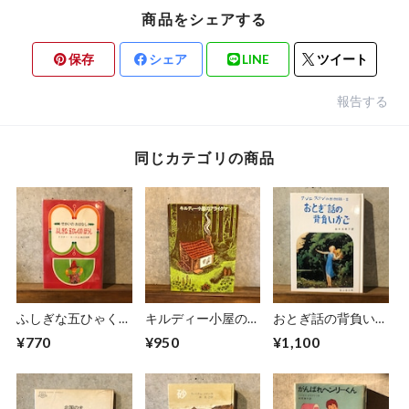
商品をシェアする
保存
シェア
LINE
ツイート
報告する
同じカテゴリの商品
ふしぎな五ひゃくの
キルディー小屋のア
おとぎ話の背負いか
ぼうし
ライグマ
ご
¥770
¥950
¥1,100