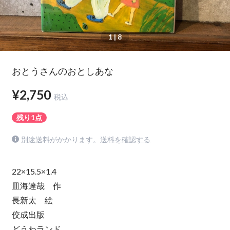
1
| 8
おとうさんのおとしあな
¥2,750
税込
残り1点
別途送料がかかります。
送料を確認する
22×15.5×1.4
皿海達哉 作
長新太 絵
佼成出版
どうわランド