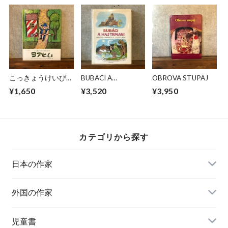
こっきょうけいびに
BUBACI A
OBROVA STUPAJ
んのヨアヒム
HASTRMANI
¥1,650
¥3,520
¥3,950
カテゴリから探す
日本の作家
外国の作家
チェコ
児童書