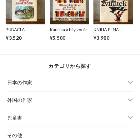
BUBACI A
Karlicka a bily konik
KNIHA PLNA
HASTRMANI
ZVIRATEK
¥3,520
¥5,500
¥3,980
カテゴリから探す
日本の作家
外国の作家
チェコ
児童書
ハンガリー
その他