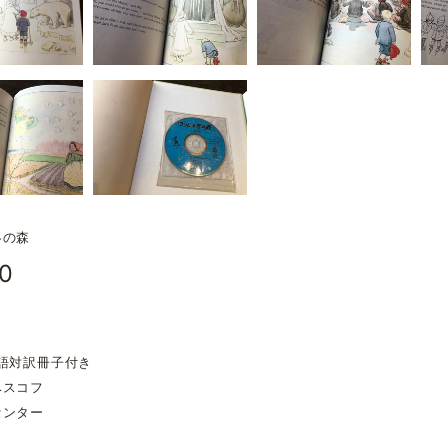
冬の森
30
語対訳冊子付き
ベスコフ
センター