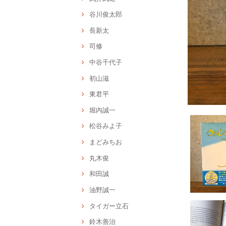
谷川俊太郎
長新太
司修
中谷千代子
初山滋
東君平
堀内誠一
松谷みよ子
まどみちお
丸木俊
和田誠
油野誠一
タイガー立石
鈴木善治