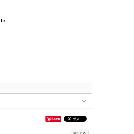
ble
Save
通報する