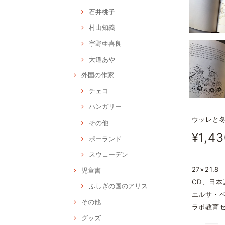
石井桃子
村山知義
宇野亜喜良
大道あや
外国の作家
チェコ
ハンガリー
ウッレと
その他
¥1,4
ポーランド
スウェーデン
27×21.8
児童書
CD、日本
ふしぎの国のアリス
エルサ・
その他
ラボ教育
グッズ