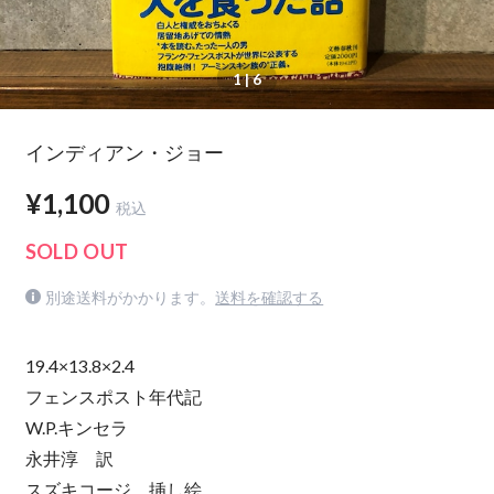
1
| 6
インディアン・ジョー
¥1,100
税込
SOLD OUT
別途送料がかかります。
送料を確認する
19.4×13.8×2.4
フェンスポスト年代記
W.P.キンセラ
永井淳 訳
スズキコージ 挿し絵