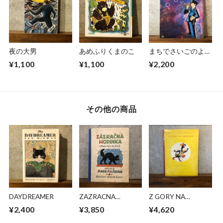
夜の大男
あめふりくまのこ
まちでさいごのよう
せいをみたおまわり
¥1,100
¥1,100
¥2,200
さんのはなし
その他の商品
DAYDREAMER
ZAZRACNA
Z GORY NA
HODINKA
MAZURY
¥2,400
¥3,850
¥4,620