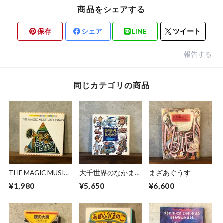
商品をシェアする
保存
シェア
LINE
ツイート
報告する
同じカテゴリの商品
THE MAGIC MUSIC
大千世界のなかまた
まざあぐうす
MOUNTAIN
ち
¥1,980
¥5,650
¥6,600