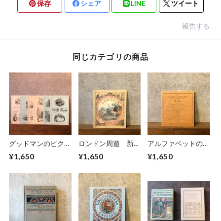
保存
シェア
LINE
ツイート
報告する
同じカテゴリの商品
グッドマンのピクチ
ロンドン周遊 新し
アルファベットの招
ャー・ホーンブック
いパノラマ・ゲーム
待
¥1,650
¥1,650
¥1,650