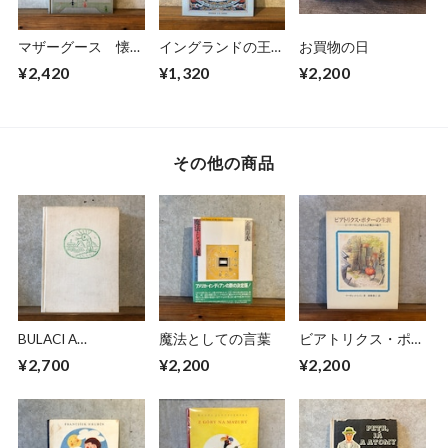
マザーグース 懐か
イングランドの王と
お買物の日
しい伝承童謡
女王
¥2,420
¥1,320
¥2,200
その他の商品
BULACI A
魔法としての言葉
ビアトリクス・ポタ
HASTRMANI
ーの生涯
¥2,700
¥2,200
¥2,200