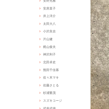
安野光雅
安房直子
井上洋介
太田大八
小沢良吉
片山健
梶山俊夫
神沢利子
北田卓史
熊田千佳慕
佐々木マキ
佐藤さとる
杉浦繁茂
スズキコージ
武井武雄