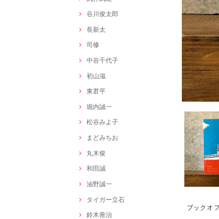
谷川俊太郎
長新太
司修
中谷千代子
初山滋
東君平
堀内誠一
松谷みよ子
まどみちお
丸木俊
和田誠
油野誠一
タイガー立石
ブックオ
鈴木善治