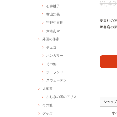
¥1,4
石井桃子
村山知義
夏葉社の
宇野亜喜良
岬書店の
大道あや
外国の作家
チェコ
ハンガリー
その他
ポーランド
スウェーデン
児童書
ふしぎの国のアリス
ショップ
その他
す
グッズ