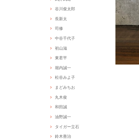
谷川俊太郎
長新太
司修
中谷千代子
初山滋
東君平
堀内誠一
松谷みよ子
まどみちお
丸木俊
和田誠
油野誠一
タイガー立石
鈴木善治