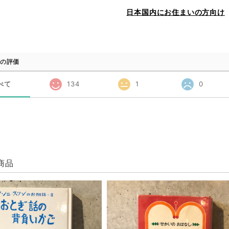
日本国内にお住まいの方向け
の評価
べて
134
1
0
商品