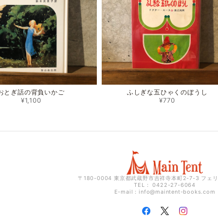
おとぎ話の背負いかご
ふしぎな五ひゃくのぼうし
¥1,100
¥770
〒180-0004 東京都武蔵野市吉祥寺本町2-7-3 フェ
TEL： 0422-27-6064
E-mail：
info@maintent-books.com