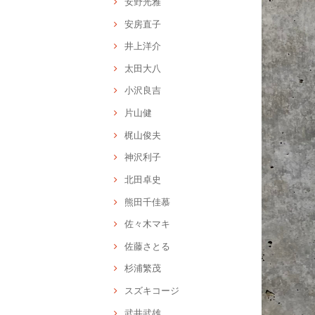
安野光雅
安房直子
井上洋介
太田大八
小沢良吉
片山健
梶山俊夫
神沢利子
北田卓史
熊田千佳慕
佐々木マキ
佐藤さとる
杉浦繁茂
スズキコージ
武井武雄