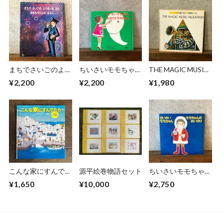
まちでさいごのよう
ちいさいモモちゃ
THE MAGIC MUSIC
せいをみたおまわり
ん おばけとモモち
MOUNTAIN
¥2,200
¥2,200
¥1,980
さんのはなし
ゃん
こんな家にすんでた
源平絵巻物語セット
ちいさいモモちゃ
ら
ん モモちゃんのお
¥1,650
¥10,000
¥2,750
いのり