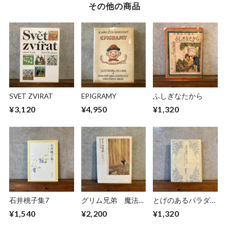
その他の商品
SVET ZVIRAT
EPIGRAMY
ふしぎなたから
¥3,120
¥4,950
¥1,320
石井桃子集7
グリム兄弟 魔法の
とげのあるパラダイ
森から現代の世界へ
ス
¥1,540
¥2,200
¥1,320