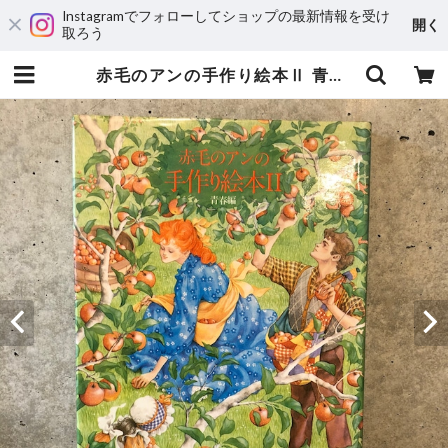
Instagramでフォローしてショップの最新情報を受け
開く
取ろう
赤毛のアンの手作り絵本Ⅱ 青春編 | maintent